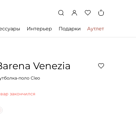
ессуары
Интерьер
Подарки
Аутлет
Barena Venezia
утболка-поло Cleo
овар закончился