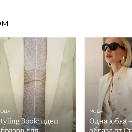
ом
ОДА
МОДА
tyling Book: идеи
Одна юбка 
образов для
образа от С