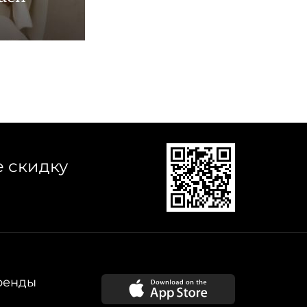
е скидку
ренды