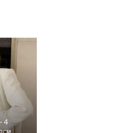
— 4
таси