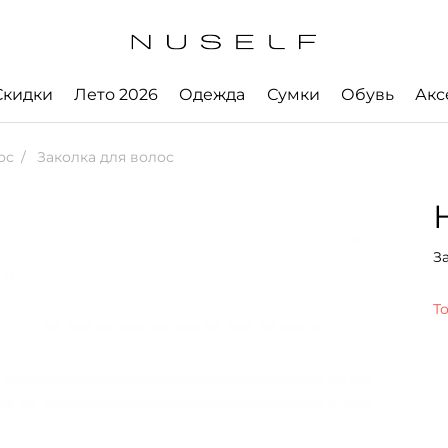
Скидки
Лето 2026
Одежда
Сумки
Обувь
Акс
ос
Заколка для волос
З
Т