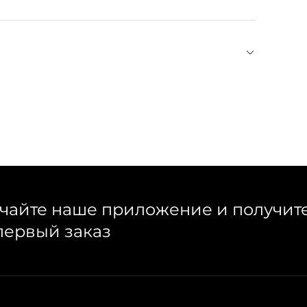
который создали предприниматель Юлия
ть густые локоны обручем или непослушные
и красиво закрепить волосы заколкой на бегу —
тали способны подчеркнуть естественную красоту
итанные минуты. Все аксессуары из шелка,
чайте наше приложение и получит
первый заказ