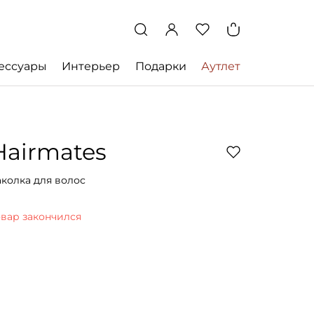
ессуары
Интерьер
Подарки
Аутлет
Hairmates
аколка для волос
овар закончился