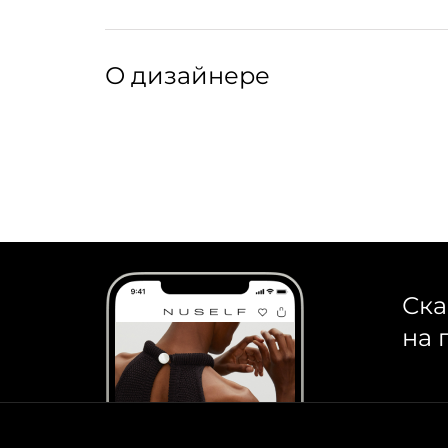
Артикул: 310144027
Артикул производителя: M0012-BLUE
О дизайнере
Hairmates — бренд аксессуаров для волос, 
Тонконогова и стилист Лилит Рашоян. Собра
пряди крабом, украсить укладку шпилькой ил
основательницы бренда уверены, что эти де
волос и трансформировать любой образ за сч
Ска
на 