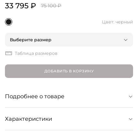
33 795 ₽
75 100 ₽
Цвет: черный
Выберите размер
Таблица размеров
ДОБАВИТЬ В КОРЗИНУ
Подробнее о товаре
Жакет из шерстяного габардина. Лаконичный крой с
Характеристики
заостренными лацканами без труда впишется в
базовые образы. Для создания костюмного лука
сочетайте модель с брюками в тон из коллекции Erika