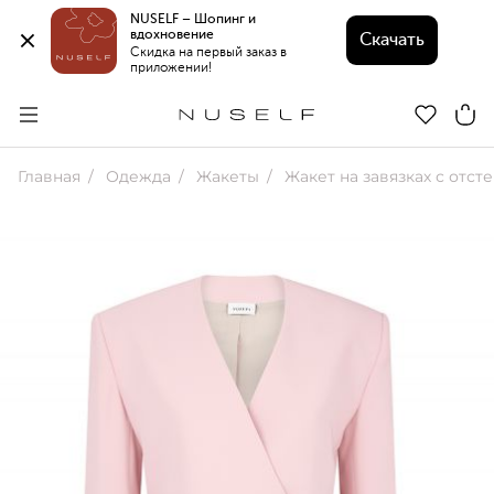
NUSELF – Шопинг и 
вдохновение 
Скачать
Скидка на первый заказ в 
приложении!
Главная
Одежда
Жакеты
Жакет на завязках с отстегивающейся