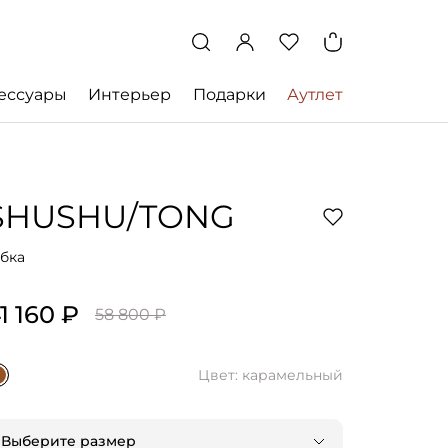
ессуары
Интерьер
Подарки
Аутлет
SHUSHU/TONG
бка
1 160 ₽
58 800 ₽
Цвет: карамельный
Выберите размер