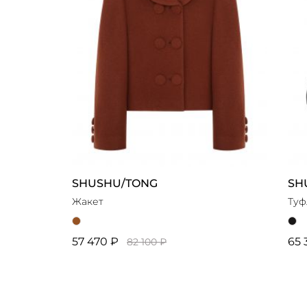
SHUSHU/TONG
SH
Жакет
Туф
57 470 ₽
65 
82 100 ₽