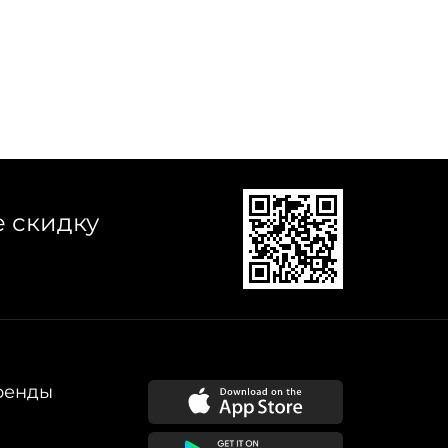
е скидку
ренды