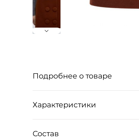
Подробнее о товаре
Юбка в стиле Джекки Кенеди — современное 
Характеристики
Уход:
Состав
Рекомендована химчистка.