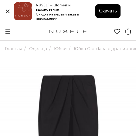
NUSELF – Шопинг и 
вдохновение 
Скачать
Скидка на первый заказ в 
приложении!
Главная
Одежда
Юбки
Юбка Giordana с драпиров