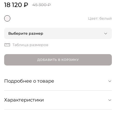
18 120 ₽
45 300 ₽
Цвет: белый
Выберите размер
Таблица размеров
ДОБАВИТЬ В КОРЗИНУ
Подробнее о товаре
Юбка миди А-силуэта с женственным принтом в горох
Характеристики
— воплощение непринужденной парижской эстетики.
Дополнена съемным поясом в тон и украшена
фирменной золотистой пуговицей Weill. Образует