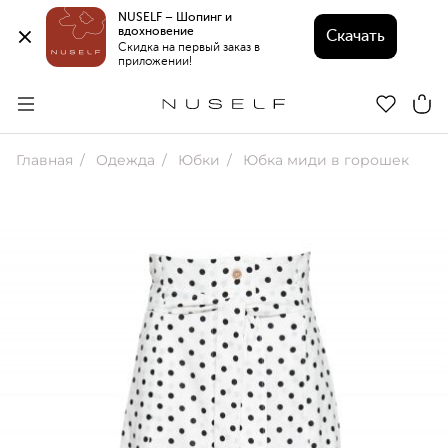
NUSELF – Шопинг и 
вдохновение 
Скачать
Скидка на первый заказ в 
приложении!
Главная
Одежда
Юбки
Юбка миди в горошек