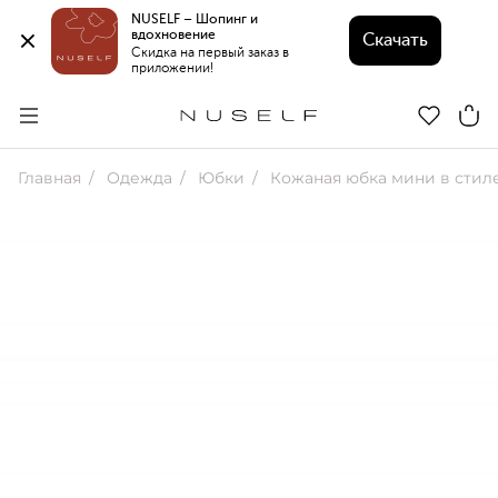
NUSELF – Шопинг и 
вдохновение 
Скачать
Скидка на первый заказ в 
приложении!
Главная
Одежда
Юбки
Кожаная юбка мини в стиле