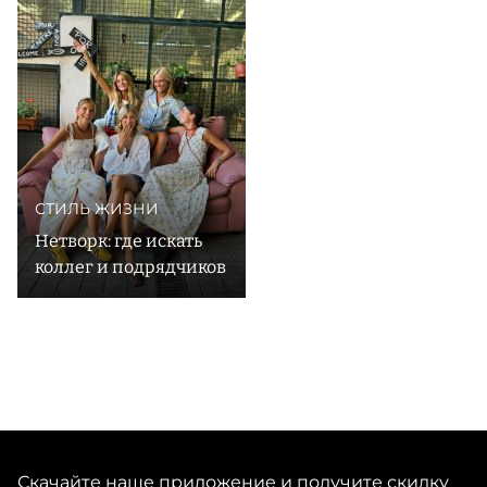
безупречной посадке и вневременному дизайну,
вдохновенному эстетикой ретро, джинсы Re/Done
живут в гардеробе годами, не теряя своей
привлекательности, — ровно как и трикотажные
изделия марки: кардиганы, свитеры, футболки и
СТИЛЬ ЖИЗНИ
Нетворк: где искать
коллег и подрядчиков
Скачайте наше приложение и получите скидку