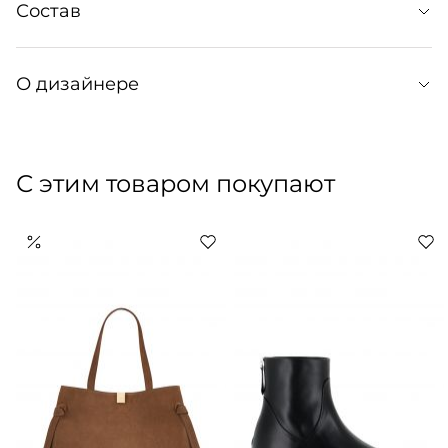
Уход:
Состав
шелковистой и тонкой на ощупь. Модель представлена
Рекомендована ручная cтирка или профессиональная
деликатная химчистка.
Крой:
О дизайнере
Прямой крой, высокий ворот.
Артикул: 311077002
Артикул производителя: РТ-00000009
COIS — российский премиальный бренд одежды,
сумок и аксессуаров. История компании началась в
С этим товаром покупают
2017 году с разработки небольших изделий из кожи по
индивидуальным заказам. Cегодня — это собственное
высокотехнологичное производство, узнаваемый
интеллектуальный дизайн, где каждая вещь наполнена
смыслом на фоне диалога классики, авангарда и