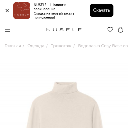
NUSELF – Шопинг и 
вдохновение 
Скачать
Скидка на первый заказ в 
приложении!
Главная
Одежда
Трикотаж
Водолазка Cosy Base из мериноса с