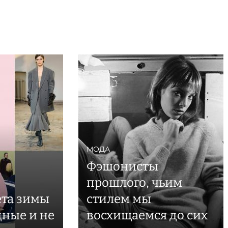
МОДА
Фэшонисты
прошлого, чьим
ета зимы
стилем мы
дные и не
восхищаемся до сих