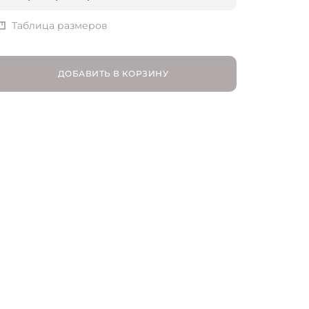
XS | RU 42
Таблица размеров
S | RU 44
ДОБАВИТЬ В КОРЗИНУ
M | RU 46