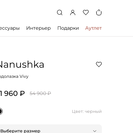
ессуары
Интерьер
Подарки
Аутлет
Nanushka
одолазка Vivy
1 960 ₽
54 900 ₽
Цвет: черный
Выберите размер