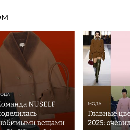
ом
ОДА
Команда NUSELF
МОДА
поделилась
Главные цв
любимыми вещами
2025: очеви