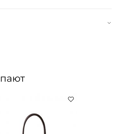
химчистка с использованием любых
ushka был основан Сандрой Сандор,
азвание марки отсылает к детскому прозвищу
ослужила школа Баухауса, воспевающая
ктична — она по определению красива, считают в
и нескучные, при этом комфортные и
упают