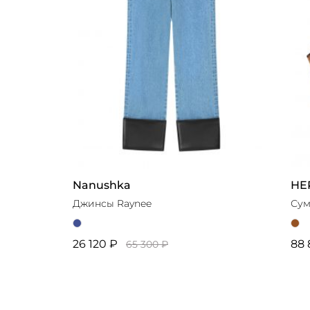
Nanushka
HE
Джинсы Raynee
Сум
26 120 ₽
88 
65 300 ₽