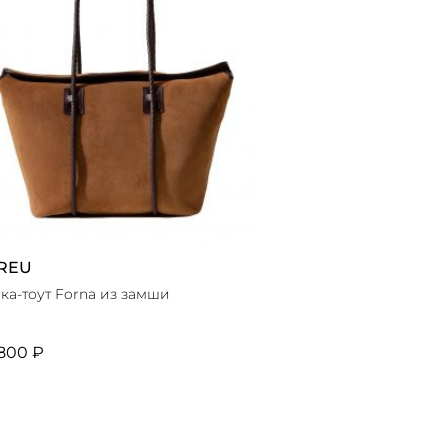
REU
ка-тоут Forna из замши
800 ₽