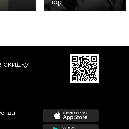
пор
е скидку
ренды