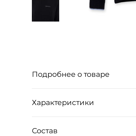
Подробнее о товаре
Свитер из невероятно мягкого бленда мерин
Характеристики
высоким воротом усиливает ощущение комфор
Крой:
Состав
Свободный силуэт оверсайз, спущенная линия