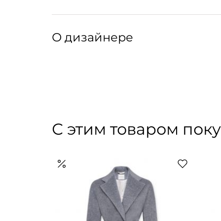
широкие манжеты в рубчик на рукавах и по н
горловины и рукавов. Логотип на груди.
Уход:
Рекомендуются ручная стирка или профессио
О дизайнере
Артикул: 248077001
Артикул производителя: 92020-002
«Красота холода» — так переводится название
ассоциируется с ультракомфортной зимней о
воплощают эстетику après-ski и скандинавски
для города. Каждое изделие изготавливается
овчины, подошва –– из эко-каучука. В ассор
С этим товаром пок