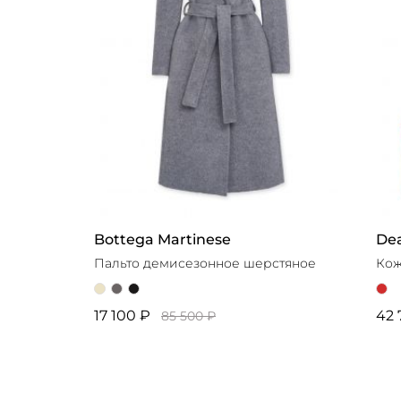
Bottega Martinese
Dea
Пальто демисезонное шерстяное
Кож
17 100 ₽
42 
85 500 ₽