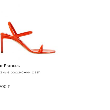
r Frances
аные босоножки Dash
700 ₽