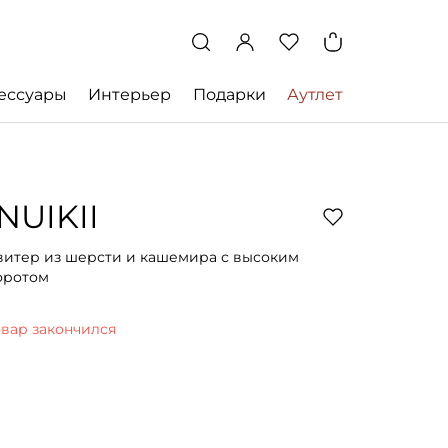
ессуары
Интерьер
Подарки
Аутлет
INUIKII
витер из шерсти и кашемира с высоким
оротом
овар закончился