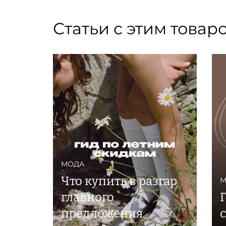
Статьи с этим товар
МОДА
Что купить в разгар
М
главного
предложения