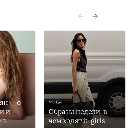
ян — о
МОДА
и и
Образы недели: в
 в
чем ходят it-girls