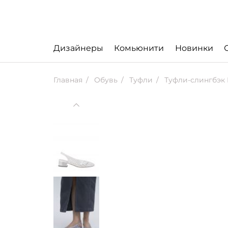
Дизайнеры
Комьюнити
Новинки
Главная
Обувь
Туфли
Туфли-слингбэк 