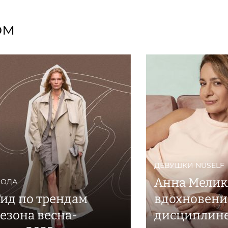
ом
ДЕВУШКИ NUSELF
Анна Мелик
ОДА
Гид по трендам
вдохновени
сезона весна-
дисциплине