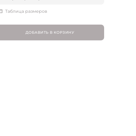
EU 36 | RU 36
Таблица размеров
EU 37 | RU 37
ДОБАВИТЬ В КОРЗИНУ
EU 38 | RU 38
EU 39 | RU 39
EU 40 | RU 40
EU 41 | RU 41