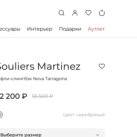
ессуары
Интерьер
Подарки
Аутлет
Souliers Martinez
уфли-слингбэк Nova Tarragona
2 200 ₽
55 500 ₽
Цвет: серебряный
Выберите размер