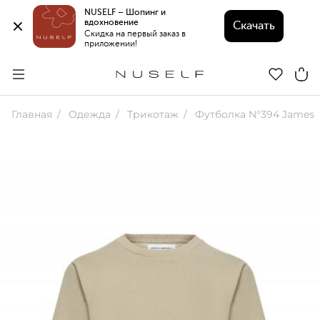
NUSELF – Шопинг и 
вдохновение 
Скачать
Скидка на первый заказ в 
приложении!
Главная
Одежда
Трикотаж
Футболка N°394 James