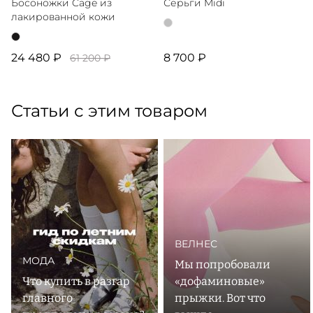
Босоножки Cage из
Серьги Midi
лакированной кожи
24 480 ₽
8 700 ₽
61 200 ₽
Статьи с этим товаром
ВЕЛНЕС
МОДА
Мы попробовали
Что купить в разгар
«дофаминовые»
главного
прыжки. Вот что