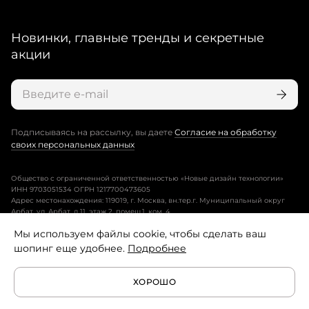
Новинки, главные тренды и секретные
акции
Подписываясь на рассылку, вы даете
Согласие на обработку
своих персональных данных
Общество с ограниченной ответственностью «Новые дизайн технологии»
ИНН 9703051534 ОГРН 1217700473605
Адрес местонахождения: 119019, г. Москва, вн.тер.г. Муниципальный округ
Арбат, ул. Арбат, д.11, этаж 2, помещ.1, ком. 4.
Мы используем файлы cookie, чтобы сделать ваш
Пользовательское соглашение
шопинг еще удобнее.
Подробнее
Политика конфиденциальности
ХОРОШО
Условия программы лояльности