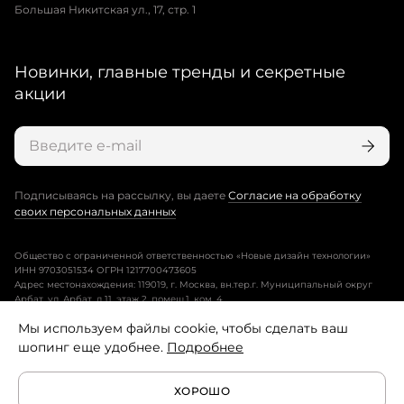
Большая Никитская ул., 17, стр. 1
Новинки, главные тренды и секретные
акции
Подписываясь на рассылку, вы даете
Согласие на обработку
своих персональных данных
Общество с ограниченной ответственностью «Новые дизайн технологии»
ИНН 9703051534 ОГРН 1217700473605
Адрес местонахождения: 119019, г. Москва, вн.тер.г. Муниципальный округ
Арбат, ул. Арбат, д.11, этаж 2, помещ.1, ком. 4.
Мы используем файлы cookie, чтобы сделать ваш
Пользовательское соглашение
шопинг еще удобнее.
Подробнее
Политика конфиденциальности
ХОРОШО