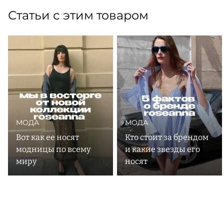
Статьи с этим товаром
МОДА
МОДА
Вот как ее носят
Кто стоит за брендом
модницы по всему
и какие звезды его
миру
носят