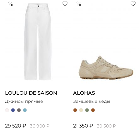
выходят небольшими тиражами и производятся
преимущественно во Франции, Италии и Испании.
Внутри марки есть идея, что мода должна сочетать в
себе смысл и радость. Все это подтверждается
самобытной, выразительной одеждой и аксессурами,
которые не гонятся за трендами, а скорее служат
LOULOU DE SAISON
ALOHAS
Джинсы прямые
Замшевые кеды
29 520 ₽
21 350 ₽
36 900 ₽
30 500 ₽