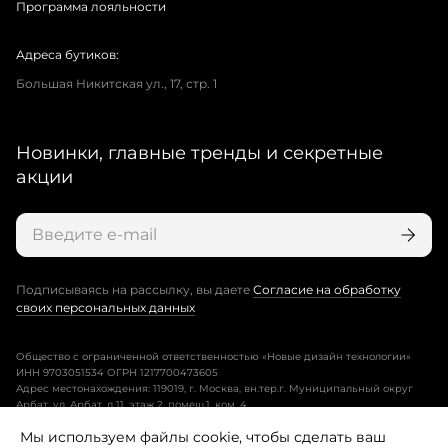
Программа лояльности
Адреса бутиков:
Большая Никитская ул., 17, стр. 1
Новинки, главные тренды и секретные
акции
Подписываясь на рассылку, вы даете
Согласие на обработку
своих персональных данных
Общество с ограниченной ответственностью «Новые дизайн технологии»
ИНН 9703051534 ОГРН 1217700473605
Адрес местонахождения: 119019, г. Москва, вн.тер.г. Муниципальный округ
Арбат, ул. Арбат, д.11, этаж 2, помещ.1, ком. 4.
Мы используем файлы cookie, чтобы сделать ваш