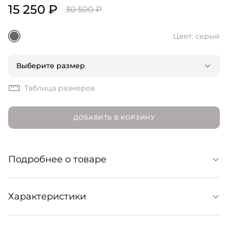
15 250 ₽
30 500 ₽
Цвет: серый
Выберите размер
Таблица размеров
ДОБАВИТЬ В КОРЗИНУ
Подробнее о товаре
Свитер с застежкой на четыре пуговицы, первая из
Характеристики
которых украшена гравировкой, — классическое
трикотажное изделие с современными акцентами:
отсылкой к силуэту поло и удлиненными манжетами.