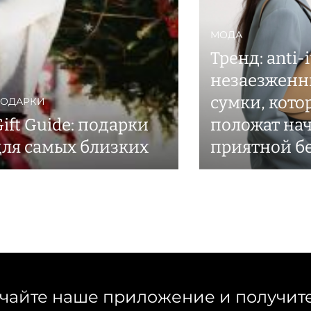
МОДА
Тренд: anti-i
незаезженн
сумки, кото
ОДАРКИ
ift Guide: подарки
положат на
для самых близких
приятной б
чайте наше приложение и получит