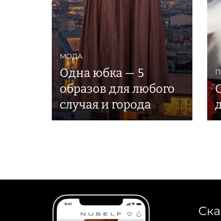
МОДА
Одна юбка — 5
П
образов для любого
G
случая и города
Ска