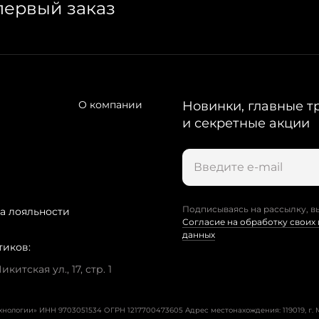
первый заказ
О компании
Новинки, главные т
и секретные акции
Подписываясь на рассылку, в
а лояльности
Согласие на обработку своих
данных
тиков:
китская ул., 17, стр. 1
ехнологии» ИНН 9703051534 ОГРН 1217700473605
Адрес местонахождения: 119019, г. М