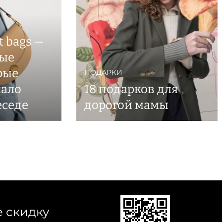
t bags —
ые
рые
ПОДАРКИ
чало
18 подарков для
еседе
дорогой мамы
е скидку