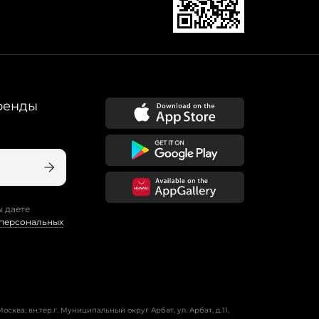
ренды
ы даете
 персональных
осква, вн.тер.г. Муниципальный округ Арбат, ул. Арбат, д.11,