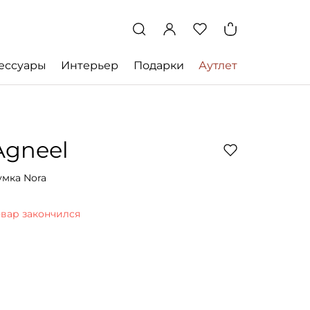
ессуары
Интерьер
Подарки
Аутлет
Agneel
умка Nora
овар закончился