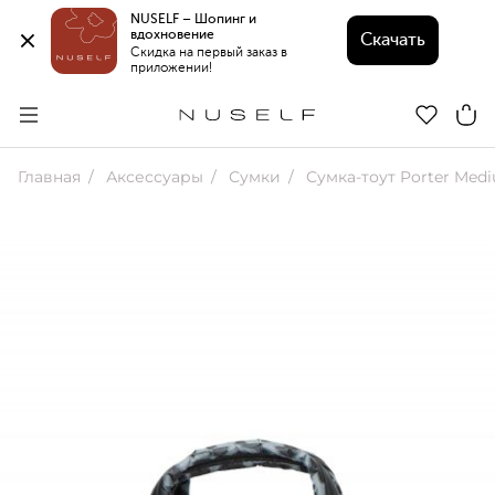
NUSELF – Шопинг и 
вдохновение 
Скачать
Скидка на первый заказ в 
приложении!
Главная
Аксессуары
Сумки
Сумка-тоут Porter Medium с лео