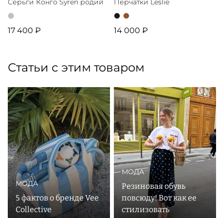
Серьги Конго Syren родий
Перчатки Leslie
17 400 ₽
14 000 ₽
Статьи с этим товаром
МОДА
МОДА
Резиновая обувь
5 фактов о бренде Vee
повсюду! Вот как ее
Collective
стилизовать