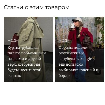
Статьи с этим товаром
МОДА
МОДА
Куртка-рубашка,
Образы недели:
пальто с объемными
российские и
плечами и другой
зарубежные it-girls
верх, который мы
единогласно
будем носить этой
выбирают красный и
осенью
бордо