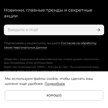
Новинки, главные тренды и секретные
акции
Подписываясь на рассылку, вы даете
Согласие на обработку
своих персональных данных
Общество с ограниченной ответственностью «Новые дизайн технологии»
ИНН 9703051534 ОГРН 1217700473605
Адрес местонахождения: 119019, г. Москва, вн.тер.г. Муниципальный округ
Арбат, ул. Арбат, д.11, этаж 2, помещ.1, ком. 4.
Мы используем файлы cookie, чтобы сделать ваш
Пользовательское соглашение
шопинг еще удобнее.
Подробнее
Политика конфиденциальности
ХОРОШО
Условия программы лояльности