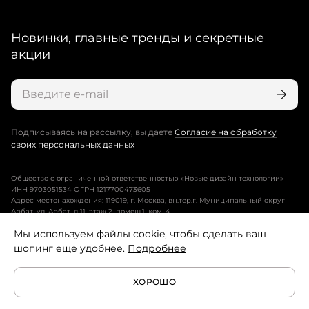
Новинки, главные тренды и секретные
акции
Подписываясь на рассылку, вы даете
Согласие на обработку
своих персональных данных
Общество с ограниченной ответственностью «Новые дизайн технологии»
ИНН 9703051534 ОГРН 1217700473605
Адрес местонахождения: 119019, г. Москва, вн.тер.г. Муниципальный округ
Арбат, ул. Арбат, д.11, этаж 2, помещ.1, ком. 4.
Мы используем файлы cookie, чтобы сделать ваш
Пользовательское соглашение
шопинг еще удобнее.
Подробнее
Политика конфиденциальности
ХОРОШО
Условия программы лояльности