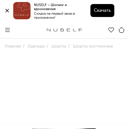
NUSELF – Шопинг и 
вдохновение 
Скачать
Скидка на первый заказ в 
приложении!
Главная
Одежда
Шорты
Шорты костюмные