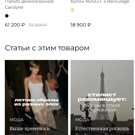
Пальто демисезонное
Кулон NUSELF x Recoulage
Сarolyne
61 200 ₽
18 900 ₽
72 000 ₽
Статьи с этим товаром
МОДА
МОДА
Выше времени и
Естественная роскошь