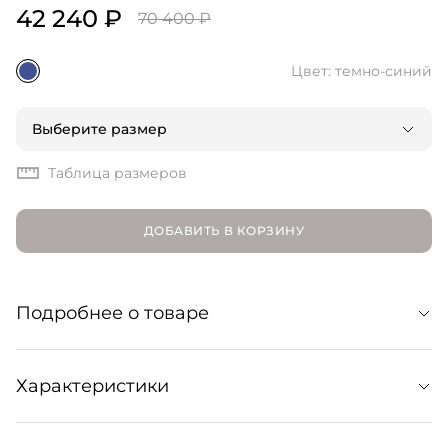
42 240 ₽
70 400 ₽
Цвет: темно-синий
Выберите размер
Таблица размеров
ДОБАВИТЬ В КОРЗИНУ
Подробнее о товаре
Классические бермуды с высокой посадкой,
Характеристики
заутюженными стрелками и боковыми карманами.
Изготовлены из натуральной экологичной шерсти
RWS с добавлением эластана. Для максимального