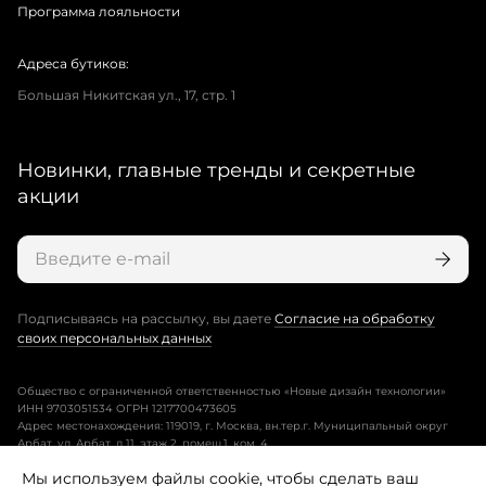
Программа лояльности
Адреса бутиков:
Большая Никитская ул., 17, стр. 1
Новинки, главные тренды и секретные
акции
Подписываясь на рассылку, вы даете
Согласие на обработку
своих персональных данных
Общество с ограниченной ответственностью «Новые дизайн технологии»
ИНН 9703051534 ОГРН 1217700473605
Адрес местонахождения: 119019, г. Москва, вн.тер.г. Муниципальный округ
Арбат, ул. Арбат, д.11, этаж 2, помещ.1, ком. 4.
Мы используем файлы cookie, чтобы сделать ваш