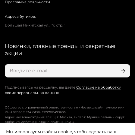
Программа лояльности
Адреса бутиков:
Большая Никитская ул., 17, стр. 1
Новинки, главные тренды и секретные
акции
Подписываясь на рассылку, вы даете
Согласие на обработку
своих персональных данных
Общество с ограниченной ответственностью «Новые дизайн технологии»
ИНН 9703051534 ОГРН 1217700473605
Адрес местонахождения: 119019, г. Москва, вн.тер.г. Муниципальный округ
Арбат, ул. Арбат, д.11, этаж 2, помещ.1, ком. 4.
Мы используем файлы cookie, чтобы сделать ваш