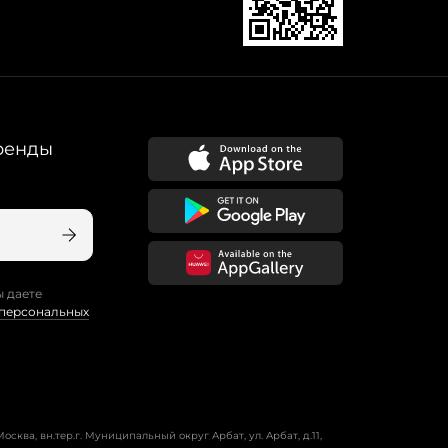
ренды
ы даете
 персональных
осква, вн.тер.г. Муниципальный округ Арбат, ул. Арбат, д.11,