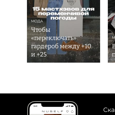
МОДА
Чтобы
«переключать»
М
гардероб между +10
В
и +25
Ска