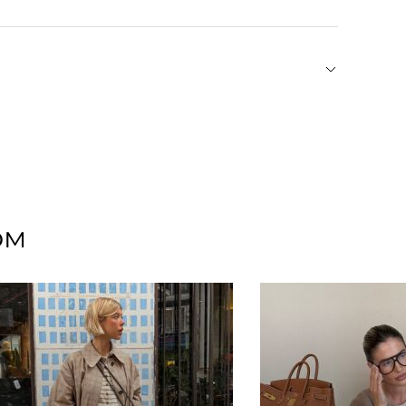
 бытовой химии. Хранить украшения из серебра
ах или на декоративных тарелках. При скоплении
ния темных пятен на металле. Снимайте
 на пляж. Серебро и золото плохо реагируют на
изделия салфеткой из микрофибры после носки.
 в теплой мыльной воде, ополоснуть и насухо
дателя — Ивана Тенграна. Основу ювелирного
цифровую эпоху тактильность, отсылки к
 личные художественные впечатления
Н усиливают связь с физическим миром и
ом