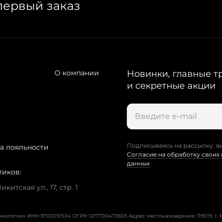
первый заказ
О компании
Новинки, главные т
и секретные акции
Подписываясь на рассылку, в
а лояльности
Согласие на обработку своих
данных
тиков:
китская ул., 17, стр. 1
ехнологии» ИНН 9703051534 ОГРН 1217700473605
Адрес местонахождения: 119019, г. М