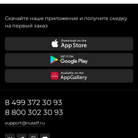
бисера и чешских бусин. Авторы проекта, команда
бренда шерстяных свитеров Mirstores, назвали марку в
честь двух любимых занятий — бисероплетения
Скачайте наше приложение и получите скидку
(beaded с англ. — «сделанный из бисера») и завтрака
(breakfast) — напоминая о том, как важно превращать
на первый заказ
8 499 372 30 93
8 800 302 30 93
support@nuself.ru