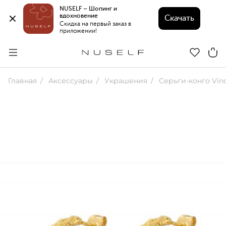
NUSELF – Шопинг и 
вдохновение 
Скачать
Скидка на первый заказ в 
приложении!
Главная
Аксессуары
Украшения
Серьги-конго Vin