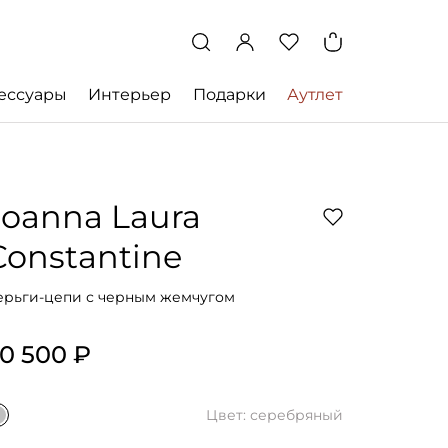
ессуары
Интерьер
Подарки
Аутлет
Joanna Laura
Constantine
ерьги-цепи с черным жемчугом
0 500 ₽
Цвет: серебряный