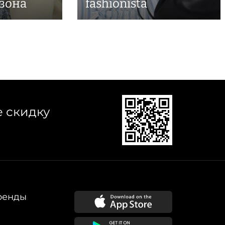
езона
fashionista
е скидку
ренды