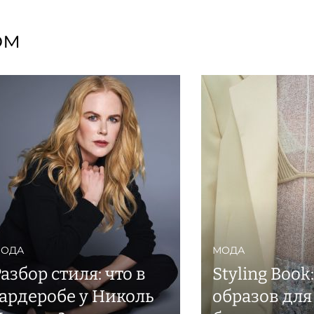
ом
ОДА
МОДА
азбор стиля: что в
Styling Book
гардеробе у Николь
образов для