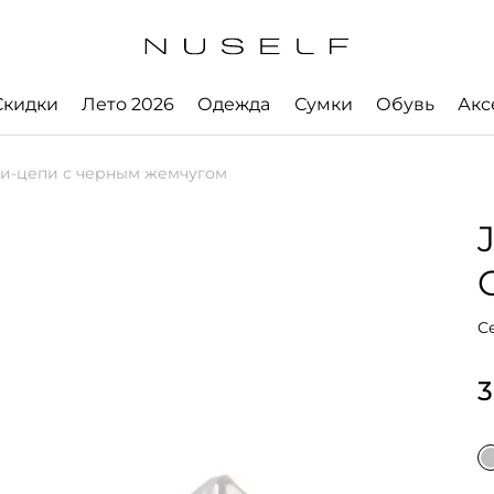
Скидки
Лето 2026
Одежда
Сумки
Обувь
Акс
и-цепи с черным жемчугом
С
3