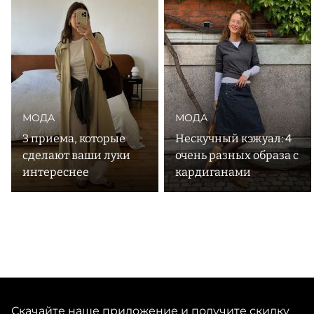
направлению Contemporary Fine Jewelry, подчеркивают
природную красоту материалов. А ручная работа
усиливает уникальность каждого изделия. Милый факт:
бренд начался буквально с истории любви. Не найдя
идеальных обручальных колец, основатели Алина и
Стас Демиденок решили создать их сами. Так и
МОДА
МОДА
3 приема, которые
Нескучный кэжуал: 4
сделают ваши луки
очень разных образа с
интереснее
кардиганами
Скачайте наше приложение и получите скидку