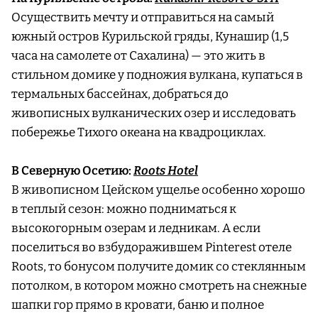
Осуществить мечту и отправиться на самый
южный остров Курильской гряды, Кунашир (1,5
часа на самолете от Сахалина) — это жить в
стильном домике у подножия вулкана, купаться в
термальных бассейнах, добраться до
живописных вулканических озер и исследовать
побережье Тихого океана на квадроциклах.
В Северную Осетию:
Roots Hotel
В живописном Цейском ущелье особенно хорошо
в теплый сезон: можно подниматься к
высокогорным озерам и ледникам. А если
поселиться во взбудоражившем Pinterest отеле
Roots, то бонусом получите домик со стеклянным
потолком, в котором можно смотреть на снежные
шапки гор прямо в кровати, баню и полное