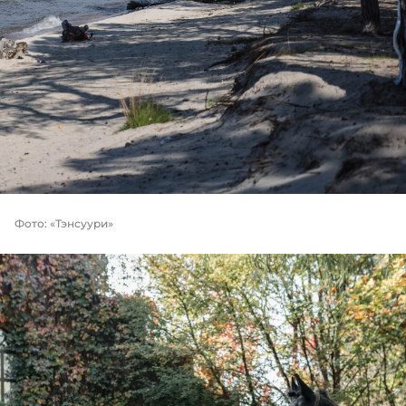
Фото:
«Тэнсуури»