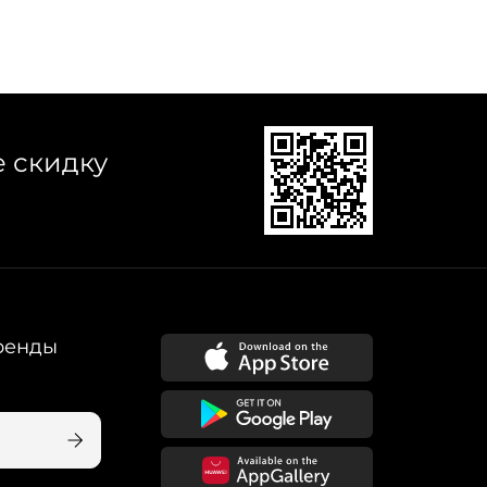
е скидку
ренды