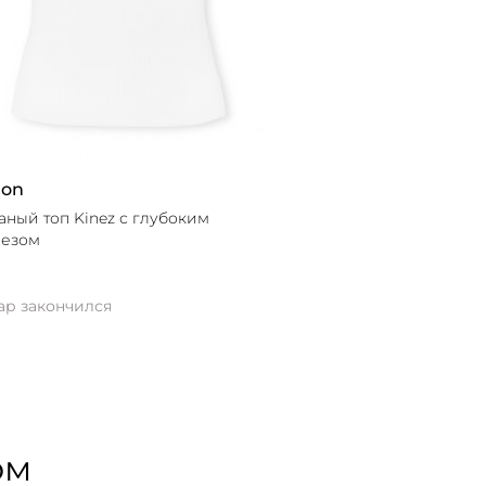
ron
аный топ Kinez с глубоким
езом
ар закончился
ом