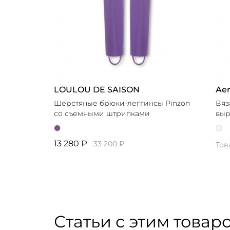
LOULOU DE SAISON
Ae
Шерстяные брюки-леггинсы Pinzon
Вяз
со съемными штрипками
выр
13 280 ₽
33 200 ₽
Тов
Статьи с этим товар