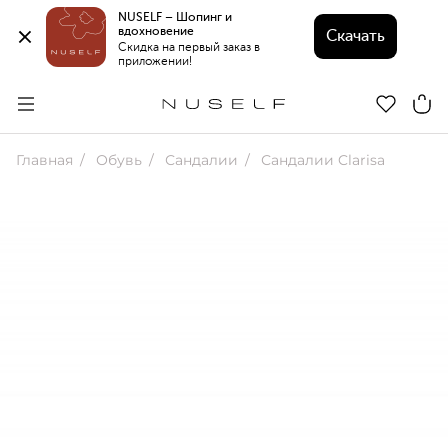
NUSELF – Шопинг и 
вдохновение 
Скачать
Скидка на первый заказ в 
приложении!
Главная
Обувь
Сандалии
Сандалии Clarisa