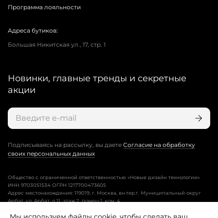
Программа лояльности
Адреса бутиков:
Большая Никитская ул., 17, стр. 1
Новинки, главные тренды и секретные
акции
Подписываясь на рассылку, вы даете
Согласие на обработку
своих персональных данных
Общество с ограниченной ответственностью «Новые дизайн технологии»
ИНН 9703051534 ОГРН 1217700473605
Адрес местонахождения: 119019, г. Москва, вн.тер.г. Муниципальный округ
Арбат, ул. Арбат, д.11, этаж 2, помещ.1, ком. 4.
Мы используем файлы cookie, чтобы сделать ваш