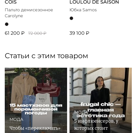
COIS
LOULOU DE SAISON
Пальто демисезонное
Юбка Samos
Сarolyne
61 200 ₽
39 100 ₽
72 000 ₽
Статьи с этим товаром
МОДА
МОДА
5 инфлюенсеров, у
Чтобы «переключать»
которых стоит