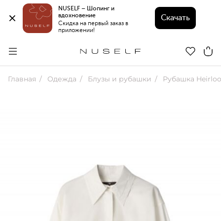
NUSELF – Шопинг и 
вдохновение 
Скачать
Скидка на первый заказ в 
приложении!
Главная
Одежда
Блузы и рубашки
Рубашка Heirlo