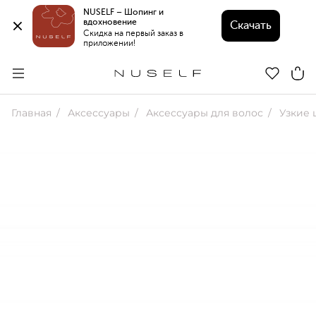
NUSELF – Шопинг и 
вдохновение 
Скачать
Скидка на первый заказ в 
приложении!
Главная
Аксессуары
Аксессуары для волос
Узкие 