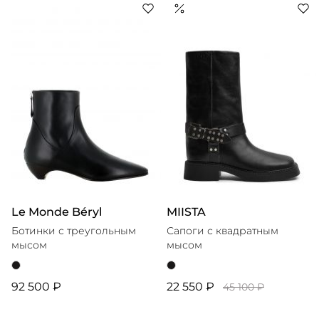
платья с акцентными плечами, ставшие впоследствии
визитной карточкой марки. Сегодня Autentiments
предлагает свежий взгляд на современную
женственность, в которой чувственность сочетается с
силой духа, а следование тенденциям — с желанием
Le Monde Béryl
MIISTA
Ботинки с треугольным
Сапоги с квадратным
мысом
мысом
92 500 ₽
22 550 ₽
45 100 ₽