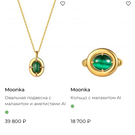
хрупкий малахит или уверенный изумруд. В дизайне
бренда решаются самые нестандартные задачи:
гранить то, что обычно не гранят, или сочетать
несочетаемое на первый взгляд. Основатель и
креативный директор Moonka Анна Письман уверена
— красоту можно найти в любом камне, главное,
Moonka
Moonka
Овальная подвеска с
Кольцо с малахитом AI
малахитом и аметистами AI
39 800 ₽
18 700 ₽