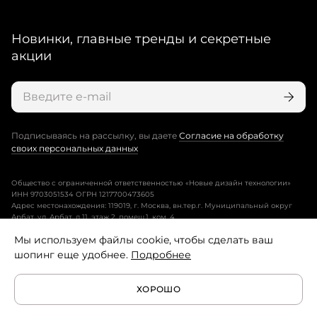
Новинки, главные тренды и секретные
акции
Подписываясь на рассылку, вы даете
Согласие на обработку
своих персональных данных
Общество с ограниченной ответственностью «Новые дизайн технологии»
ИНН 9703051534 ОГРН 1217700473605
Адрес местонахождения: 119019, г. Москва, вн.тер.г. Муниципальный округ
Арбат, ул. Арбат, д.11, этаж 2, помещ.1, ком. 4.
Мы используем файлы cookie, чтобы сделать ваш
Пользовательское соглашение
шопинг еще удобнее.
Подробнее
Политика конфиденциальности
ХОРОШО
Условия программы лояльности