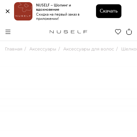
NUSELF – Шопинг и 
вдохновение 
Скачать
Скидка на первый заказ в 
приложении!
Главная
Аксессуары
Аксессуары для волос
Шелков