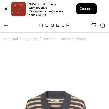
NUSELF – Шопинг и 
вдохновение 
Скачать
Скидка на первый заказ в 
приложении!
Главная
Одежда
Топы
Поло в полоску