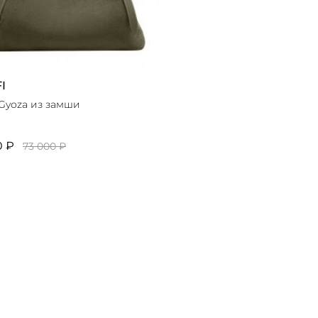
I
Gyoza из замши
0 ₽
73 000 ₽