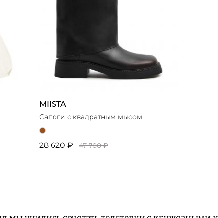
MIISTA
Сапоги с квадратным мысом
28 620 ₽
47 700 ₽
яд мы учились сочетать толстовки с кружевными 