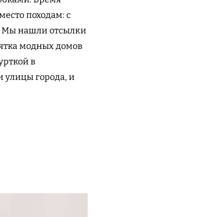
есто походам: с
 Мы нашли отсылки
сятка модных домов
урткой в
 улицы города, и