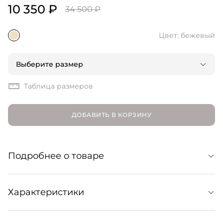
10 350 ₽
34 500 ₽
Цвет: бежевый
Выберите размер
Таблица размеров
ДОБАВИТЬ В КОРЗИНУ
Подробнее о товаре
Легкое платье макси из струящейся вискозы.
Характеристики
Подчеркнутый фигурный лиф и симметричные
боковые разрезы элегантно обрамляют силуэт и
делают эту модель универсальным выбором для