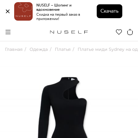
NUSELF – Шопинг и 
вдохновение 
Скачать
Скидка на первый заказ в 
приложении!
Главная
Одежда
Платья
Платье миди Sydney на од