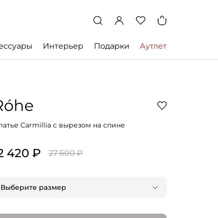
ессуары
Интерьер
Подарки
Аутлет
Róhe
латье Carmillia с вырезом на спине
2 420 ₽
27 600 ₽
Выберите размер
FR 34 | RU 40