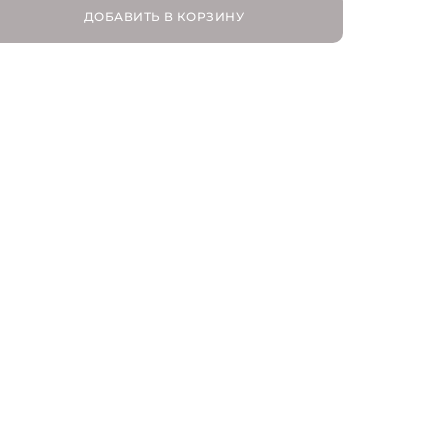
ДОБАВИТЬ В КОРЗИНУ
FR 36 | RU 42
FR 38 | RU 44
FR 40 | RU 46