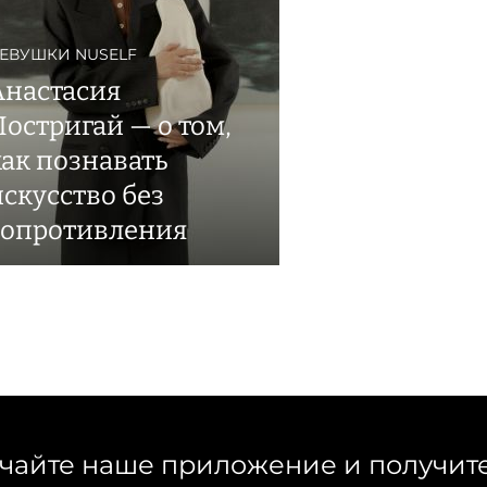
ЕВУШКИ NUSELF
Анастасия
Постригай — о том,
как познавать
искусство без
сопротивления
чайте наше приложение и получит