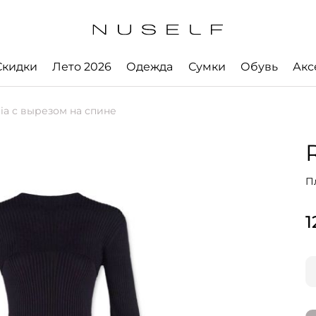
Скидки
Лето 2026
Одежда
Сумки
Обувь
Акс
ia с вырезом на спине
П
1