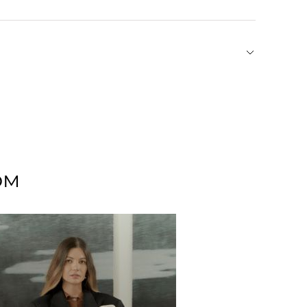
адить на минимальных температурах утюга с
убокий V-образный вырез на спине. Деталь в
ик с длинными рукавами.
ся из любви его основателей к искусству,
эмоций, со временем трансформировалось в
щие качество во всем: от дизайна, материалов и
ксклюзивно производится на семейной
ом