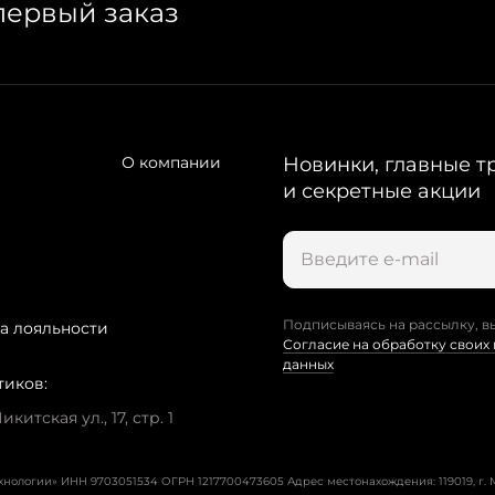
первый заказ
О компании
Новинки, главные т
и секретные акции
Подписываясь на рассылку, в
а лояльности
Согласие на обработку своих
данных
тиков:
китская ул., 17, стр. 1
ехнологии» ИНН 9703051534 ОГРН 1217700473605
Адрес местонахождения: 119019, г. М