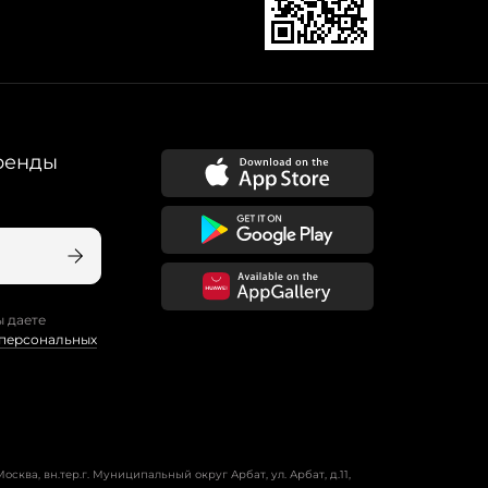
ренды
ы даете
 персональных
осква, вн.тер.г. Муниципальный округ Арбат, ул. Арбат, д.11,