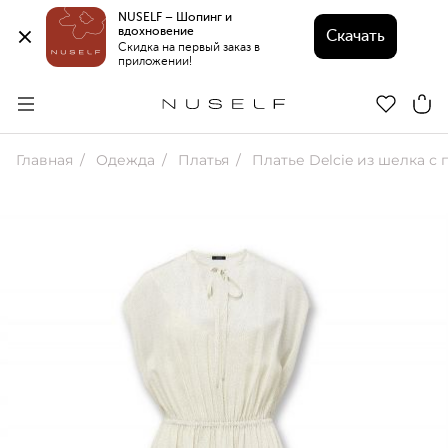
NUSELF – Шопинг и 
вдохновение 
Скачать
Скидка на первый заказ в 
приложении!
Главная
Одежда
Платья
Платье Delcie из шелка с принт