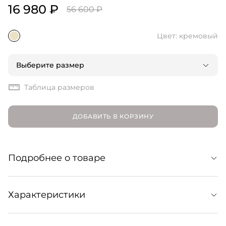
16 980 ₽
56 600 ₽
Цвет: кремовый
Выберите размер
Таблица размеров
ДОБАВИТЬ В КОРЗИНУ
Подробнее о товаре
Расслабленное платье из шелкового крепа с едва
Характеристики
заметным принтом конфетти. Силуэт оверсайз
структурирует талия на эластичной резинке и тонкие
завязки на горловине с глубоким V-образным вырезом.