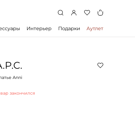
ессуары
Интерьер
Подарки
Аутлет
.P.C.
латье Anni
овар закончился