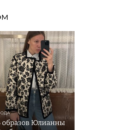
ом
ОДА
6 образов Юлианны