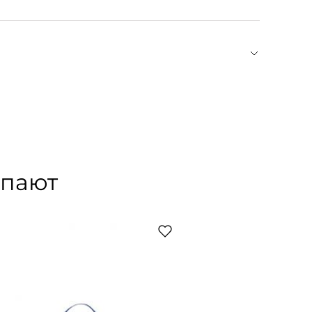
зный вырез, контрастные узоры по краям выреза
.
ation) был основан в Париже в 1987 году дизайнером
ременных силуэтов, Жан с самого начала
, продуманный крой, удобство и универсальность
 шика. Ответственное производство — еще один
том GOTS, использует экологичное сырье,
упают