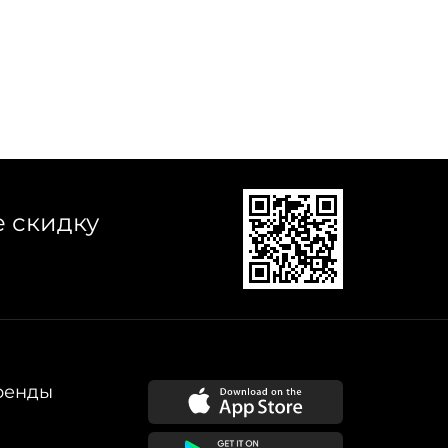
е скидку
ренды