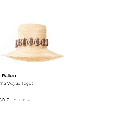
 Ballen
па Wayuu Tagua
80 ₽
29 600 ₽