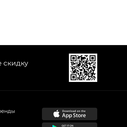
е скидку
ренды