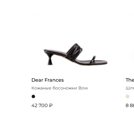
Dear Frances
The
Кожаные босоножки Bow
Шля
42 700 ₽
8 8