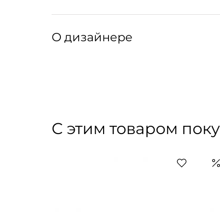
Уход:
Ручная или машинная стирка при температуре
Артикул: 281026002
Артикул производителя: DAME
О дизайнере
Дизайнер Эрик Бержер был креативным дирек
модных домов, пока в 2016 году не запустил
коллекции марки создаются на юге Франции
высокого качества: он прост в уходе и при э
получаются комфортные платья, топы и блузы,
С этим товаром пок