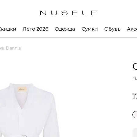
Скидки
Лето 2026
Одежда
Сумки
Обувь
Акс
а Dennis
П
1