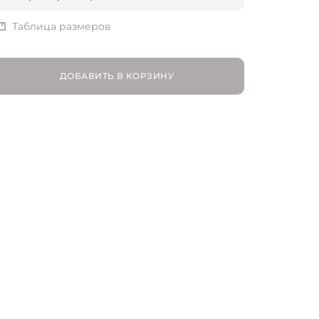
FR 36 | RU 42
Таблица размеров
FR 38 | RU 44
ДОБАВИТЬ В КОРЗИНУ
FR 40 | RU 46