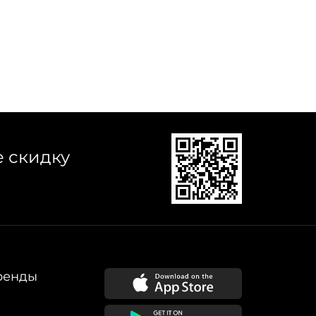
е скидку
ренды