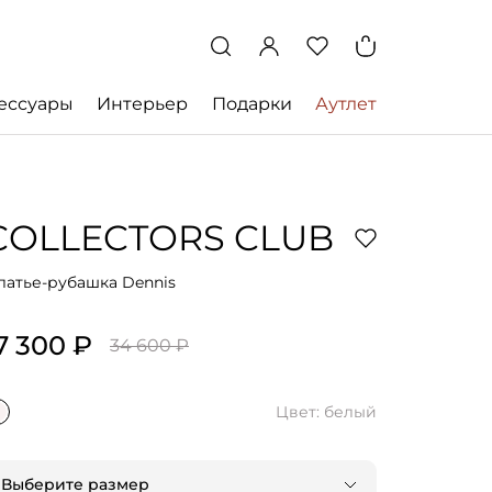
ессуары
Интерьер
Подарки
Аутлет
COLLECTORS CLUB
латье-рубашка Dennis
7 300 ₽
34 600 ₽
Цвет: белый
Выберите размер