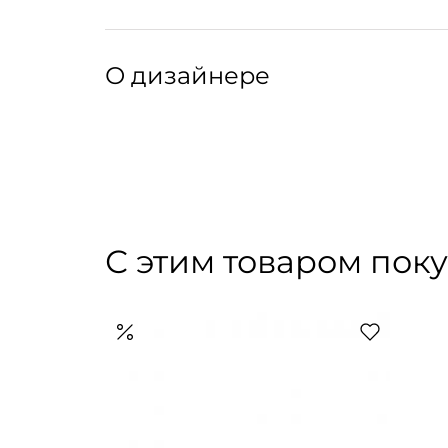
Уход:
Рекомендуется ручная стирка или химчистка.
Артикул: 035026015
Артикул производителя: TUGA
О дизайнере
Основательница LOULOU DE SAISON Хлоя Хар
Своей главной музой Хлоя называет Париж —
современной француженки и вдохновляющим
блогера начался с тщетных попыток найти ид
сформировался вокруг идеи о вещах мечты, 
С этим товаром пок