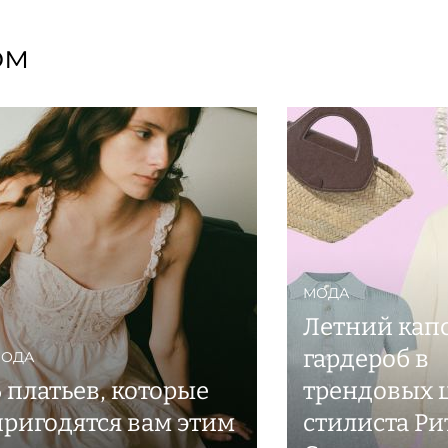
ом
МОДА
Летний кап
гардероб в
ОДА
6 платьев, которые
трендовых ц
пригодятся вам этим
стилиста Р