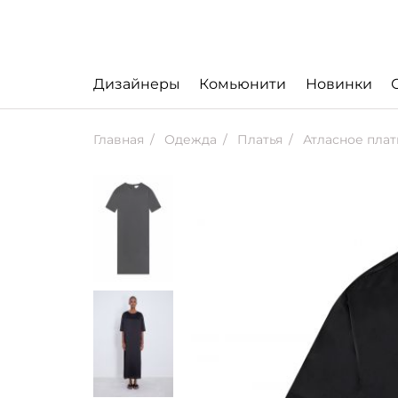
Дизайнеры
Комьюнити
Новинки
Главная
Одежда
Платья
Атласное плат