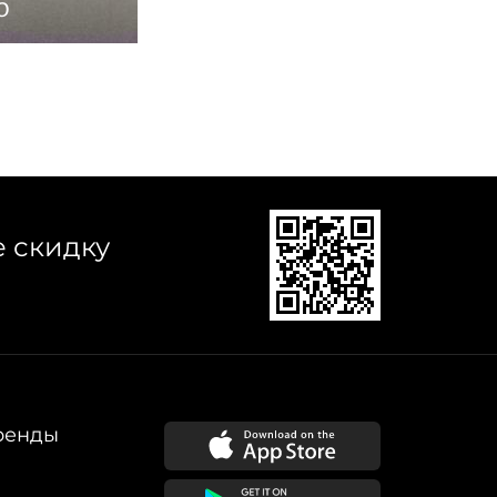
о
е скидку
ренды