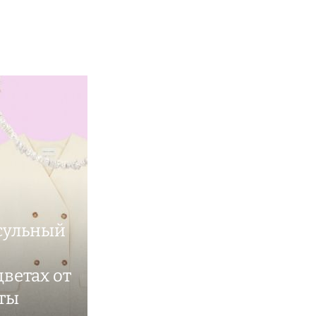
сульный
ветах от
иты