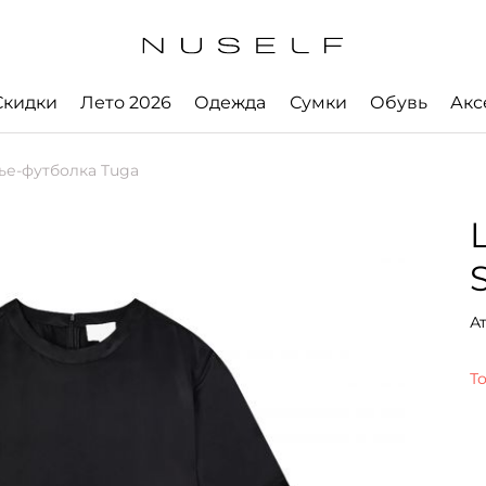
Скидки
Лето 2026
Одежда
Сумки
Обувь
Акс
ье-футболка Tuga
А
Т