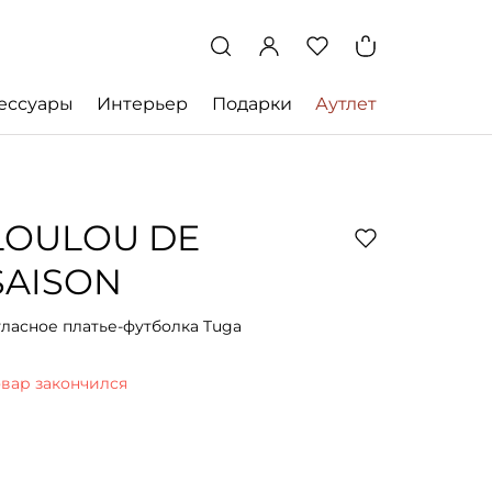
ессуары
Интерьер
Подарки
Аутлет
LOULOU DE
SAISON
тласное платье-футболка Tuga
овар закончился