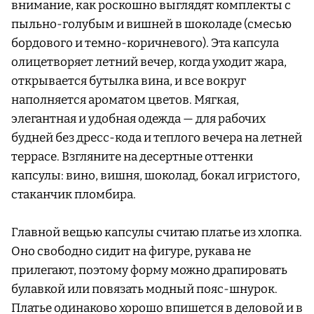
внимание, как роскошно выглядят комплекты с
пыльно-голубым и вишней в шоколаде (смесью
бордового и темно-коричневого). Эта капсула
олицетворяет летний вечер, когда уходит жара,
открывается бутылка вина, и все вокруг
наполняется ароматом цветов. Мягкая,
элегантная и удобная одежда — для рабочих
будней без дресс-кода и теплого вечера на летней
террасе. Взгляните на десертные оттенки
капсулы: вино, вишня, шоколад, бокал игристого,
стаканчик пломбира.
Главной вещью капсулы считаю платье из хлопка.
Оно свободно сидит на фигуре, рукава не
прилегают, поэтому форму можно драпировать
булавкой или повязать модный пояс-шнурок.
Платье одинаково хорошо впишется в деловой и в