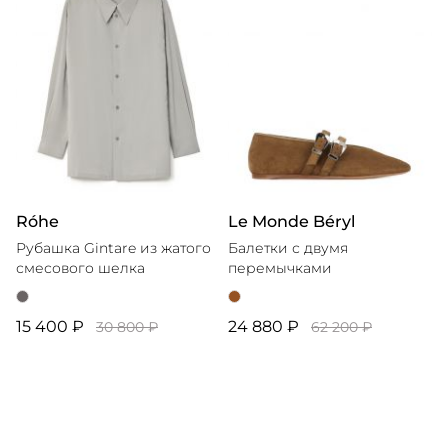
Róhe
Le Monde Béryl
Рубашка Gintare из жатого
Балетки с двумя
смесового шелка
перемычками
15 400 ₽
24 880 ₽
30 800 ₽
62 200 ₽