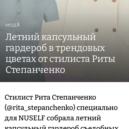
МОДА
Летний капсульный
гардероб в трендовых
цветах от стилиста Риты
Степанченко
Стилист Рита Степанченко
(@rita_stepanchenko) специально
для NUSELF собрала летний
капсульный гардероб съедобных