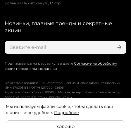
Большая Никитская ул., 17, стр. 1
Новинки, главные тренды и секретные
акции
Подписываясь на рассылку, вы даете
Согласие на обработку
своих персональных данных
Общество с ограниченной ответственностью «Новые дизайн технологии»
ИНН 9703051534 ОГРН 1217700473605
Адрес местонахождения: 119019, г. Москва, вн.тер.г. Муниципальный округ
Арбат, ул. Арбат, д.11, этаж 2, помещ.1, ком. 4.
Мы используем файлы cookie, чтобы сделать ваш
Пользовательское соглашение
шопинг еще удобнее.
Подробнее
Политика конфиденциальности
ХОРОШО