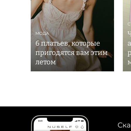
С
МОДА
6 платьев, которые
пригодятся вам этим
летом
Ска