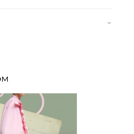
одно плечо. Длинный рукав с разрезом на
 династии Эстер Эрон объединяет традиционные
в в коллекциях собственного бренда. Из сезона
егантную индивидуальность в строгом тейлоринге
я деталям и, конечно, тканям. Материалы имеют
она посещала множество текстильных ярмарок по
ом