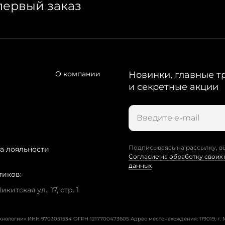
первый заказ
О компании
Новинки, главные т
и секретные акции
Подписываясь на рассылку, в
а лояльности
Согласие на обработку своих
данных
тиков:
китская ул., 17, стр. 1
ехнологии» ИНН 9703051534 ОГРН 1217700473605
Адрес местонахождения: 119019, г. М