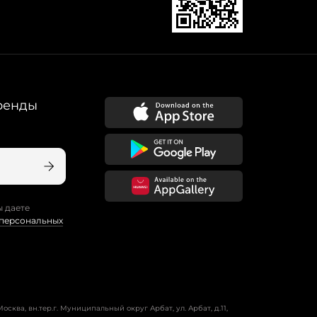
ренды
ы даете
 персональных
осква, вн.тер.г. Муниципальный округ Арбат, ул. Арбат, д.11,